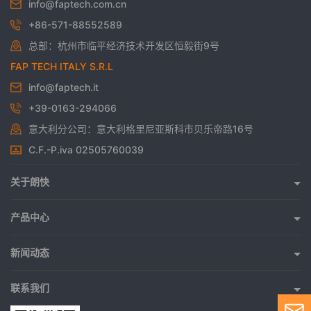
info@faptech.com.cn
+86-571-88552589
总部：杭州市临平经济技术开发区恒毅街9号
FAP TECH ITALY S.R.L
info@faptech.it
+39-0163-294066
意大利分公司：意大利格里尼亚斯科市贝乐帝路16号
C.F.-P.iva 02505760039
关于朗快
关于朗快
发展历程
产品中心
整机系列
荣誉资质
零部件系列
新闻动态
公司动态
主要应用行业
行业动态
联系我们
联系我们